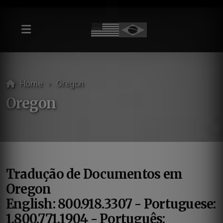
Home
Oregon
Oregon
Tradução de Documentos em
Oregon
English: 800.918.3307 - Portuguese:
1.800.771.1904 - Português: