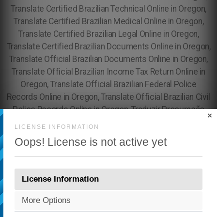
×
LICENSE INFORMATION
Oops! License is not active yet
License Information
More Options