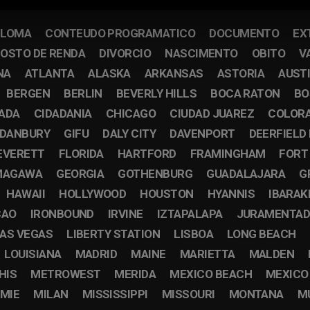
PLOMA
CONTEUDO PROGRAMATICO
DOCUMENTO
EX
OSTO DE RENDA
DIVORCIO
NASCIMENTO
OBITO
V
NA
ATLANTA
ALASKA
ARKANSAS
ASTORIA
AUST
BERGEN
BERLIN
BEVERLY HILLS
BOCA RATON
BO
CADA
CIDADANIA
CHICAGO
CIUDAD JUAREZ
COLOR
DANBURY
GIFU
DALY CITY
DAVENPORT
DEERFIELD
EVERETT
FLORIDA
HARTFORD
FRAMINGHAM
FORT
MAGAWA
GEORGIA
GOTHENBURG
GUADALAJARA
G
HAWAII
HOLLYWOOD
HOUSTON
HYANNIS
IBARAK
CAO
IRONBOUND
IRVINE
IZTAPALAPA
JURAMENTA
AS VEGAS
LIBERTY STATION
LISBOA
LONG BEACH
LOUISIANA
MADRID
MAINE
MARIETTA
MALDEN
HIS
METROWEST
MERIDA
MEXICO BEACH
MEXICO
MIE
MILAN
MISSISSIPPI
MISSOURI
MONTANA
M