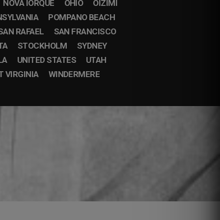
NOVA IORQUE
OHIO
OIZIMI
NSYLVANIA
POMPANO BEACH
SAN RAFAEL
SAN FRANCISCO
TA
STOCKHOLM
SYDNEY
LA
UNITED STATES
UTAH
 VIRGINIA
WINDERMERE