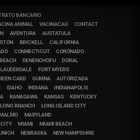
TRATO BANCARIO
ACINA ANIMAL
VACINACAO
CONTACT
IN
AVENTURA
AUSTATULA
STON
BRICKELL
CALIFORNIA
ADO
CONNECTICUT
CORONADO
 BEACH
DENENCHOFU
DORAL
 LAUDERDALE
FORT MYERS
REEN CARD
GUMNA
AUTORIZADA
I
IDAHO
INDIANA
INDIANAPOLIS
DA
KANAGAWA
KANSAS
KENTUCKY
LONG BRANCH
LONG ISLAND CITY
MALMO
MARYLAND
 CITY
MIAMI
MIAMI BEACH
UNICH
NEBRASKA
NEW HAMPSHIRE