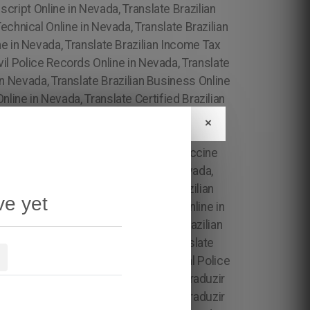
×
ve yet