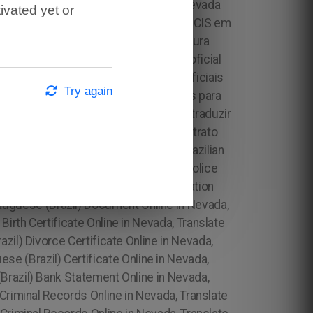
ivated yet or
Try again