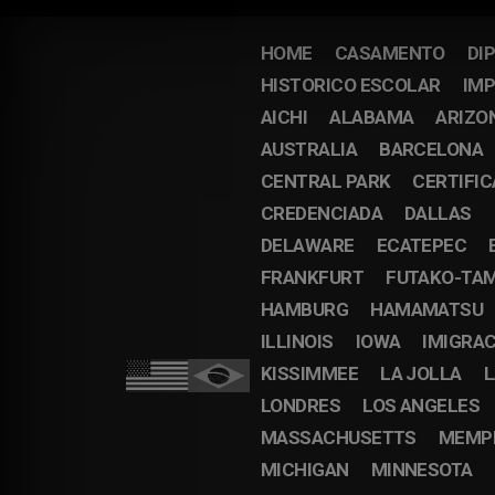
HOME
CASAMENTO
DI
HISTORICO ESCOLAR
IMP
AICHI
ALABAMA
ARIZO
AUSTRALIA
BARCELONA
CENTRAL PARK
CERTIFI
CREDENCIADA
DALLAS
DELAWARE
ECATEPEC
FRANKFURT
FUTAKO-TA
HAMBURG
HAMAMATSU
ILLINOIS
IOWA
IMIGRA
KISSIMMEE
LA JOLLA
L
LONDRES
LOS ANGELES
MASSACHUSETTS
MEMP
MICHIGAN
MINNESOTA