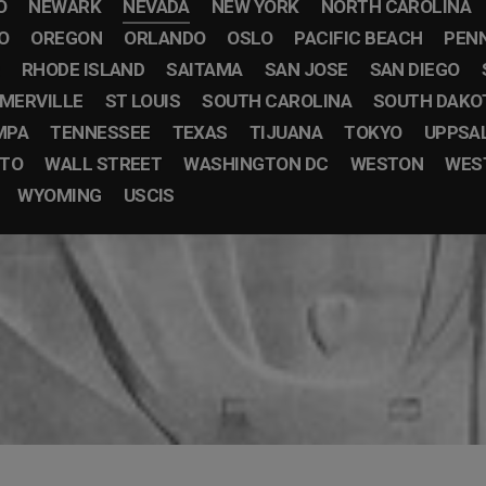
O
NEWARK
NEVADA
NEW YORK
NORTH CAROLINA
O
OREGON
ORLANDO
OSLO
PACIFIC BEACH
PEN
RHODE ISLAND
SAITAMA
SAN JOSE
SAN DIEGO
MERVILLE
ST LOUIS
SOUTH CAROLINA
SOUTH DAKO
MPA
TENNESSEE
TEXAS
TIJUANA
TOKYO
UPPSA
STO
WALL STREET
WASHINGTON DC
WESTON
WEST
WYOMING
USCIS