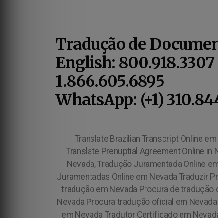
Tradução de Documen
English: 800.918.3307
1.866.605.6895
WhatsApp: (+1) 310.84
Translate Brazilian Transcript Online em Nevada Traduzir Imposto de Renda Online em Nevada Traduzir Acordo Pré-nupcial online em Nevada Translate Prenuptial Agreement Online in Nevada, Traduzir Imposto de Renda Brasileiro Online em Nevada Translate Brazilian Income Tax Online in Nevada, Tradução Juramentada Online em Nevada Online em Nevada Traduções Juramentadas Online em Nevada Online em Nevada Traduções Juramentadas Online em Nevada Traduzir Procuração Online em Nevada Tradução em Nevada Procura serviços de tradução em Nevada , Procura de tradução em Nevada Procura de tradução de documentos em Nevada Procura tradução juramentada em Nevada Procura tradução certificada em Nevada Procura tradução oficial em Nevada Tradutor em Nevada Lista de Tradutor em Nevada Lista de Tradutores em Nevada Tradutor Juramentado em Nevada Tradutor Certificado em Nevada Tradutor Oficial em Nevada Tradutor Credenciado em Nevada Tradutor Autorizado em Nevada Traduzir Documentos em Nevada Agência de Tradução em Nevada Tradutor Brasileiro em Nevada Brazilian Portuguese Translator in Nevada, Portuguese Translator in Nevada, Portuguese Translation in Nevada, Certified Portuguese Translator in Nevada, Portuguese Translation Services in Nevada, Brazilian Interpreter in Nevada, Portuguese Interpreter in Nevada, Intérprete em Nevada Serviço de Tradução em Nevada Serviço Profissional de Tradução em Nevada Como Traduzir Documentos em Nevada Quem Traduz Documentos em Nevada Tradução Certificada (Certified Translation in Nevada, Tradução Juramentada (Certified Translation in Nevada, Tradução Oficial (Certified Translation in Nevada, Tradução Credenciada (Certified Translation in Nevada, Tradução Aprovada (Certified Translation in Nevada, Tradução Aceita (Certified Translation in Nevada, Tradução Reconhecida (Certified Translation in Nevada, Tradução Juramentada e Certificada em Nevada Tradução Certificada e Juramentada em Nevada Tradução Oficial e Juramentada em Nevada Tradução Juramentada e Oficial em Nevada Procura Tradutor em Nevada Tradução de Documentos em Nevada Tradutor de Documentos em Nevada Tradutor Portugues Ingles em Nevada Portuguese to English Translator in Nevada, Portuguese English Translation Services in Nevada, Portuguese Translation Services to English in Nevada, Serviços de Tradução em Nevada Brazilian Translation Agency in Nevada - Official Portuguese to English Certified Translation in Nevada - Certified Portuguese to English Translation in Nevada, Notarized Portuguese to English Certified Translation in Nevada, Nevada Tradução de Documentos, Tradutor de Documentos em Nevada Tradução para USCIS em Nevada comunidade brasileira em Nevada Brazilian Community in Nevada Translate Brazilian Document Online in Nevada, Translate Brazilian Diploma Online in Nevada, Translate Brazilian Birth Certificate Online in Nevada, Tr