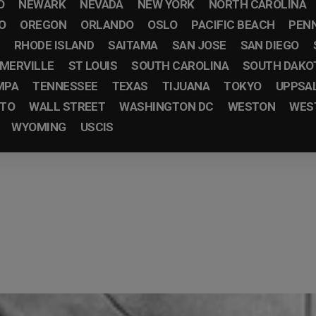
O
NEWARK
NEVADA
NEW YORK
NORTH CAROLINA
O
OREGON
ORLANDO
OSLO
PACIFIC BEACH
PEN
RHODE ISLAND
SAITAMA
SAN JOSE
SAN DIEGO
MERVILLE
ST LOUIS
SOUTH CAROLINA
SOUTH DAKO
MPA
TENNESSEE
TEXAS
TIJUANA
TOKYO
UPPSA
STO
WALL STREET
WASHINGTON DC
WESTON
WEST
WYOMING
USCIS