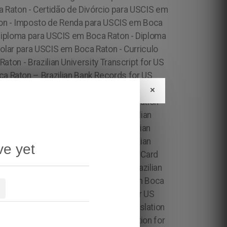
×
ve yet