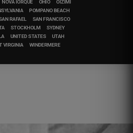
NOVA IORQUE
OHIO
OIZIMI
NSYLVANIA
POMPANO BEACH
SAN RAFAEL
SAN FRANCISCO
TA
STOCKHOLM
SYDNEY
LA
UNITED STATES
UTAH
 VIRGINIA
WINDERMERE