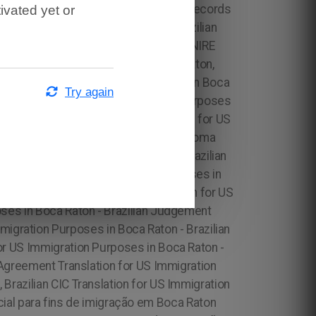
ivated yet or
Try again