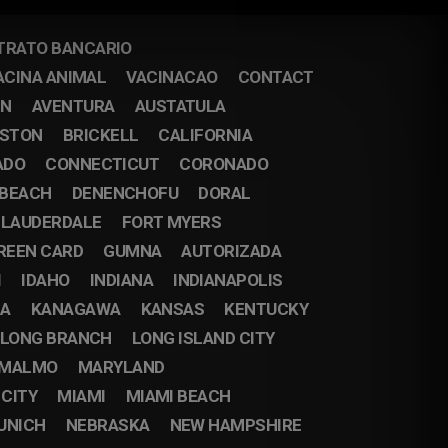
TRATO BANCARIO
ACINA ANIMAL
VACINACAO
CONTACT
IN
AVENTURA
AUSTATULA
STON
BRICKELL
CALIFORNIA
ADO
CONNECTICUT
CORONADO
 BEACH
DENENCHOFU
DORAL
 LAUDERDALE
FORT MYERS
REEN CARD
GUMNA
AUTORIZADA
I
IDAHO
INDIANA
INDIANAPOLIS
DA
KANAGAWA
KANSAS
KENTUCKY
LONG BRANCH
LONG ISLAND CITY
MALMO
MARYLAND
 CITY
MIAMI
MIAMI BEACH
UNICH
NEBRASKA
NEW HAMPSHIRE