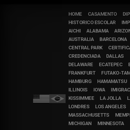
HOME
CASAMENTO
DI
HISTORICO ESCOLAR
IMP
AICHI
ALABAMA
ARIZO
AUSTRALIA
BARCELONA
CENTRAL PARK
CERTIFI
CREDENCIADA
DALLAS
DELAWARE
ECATEPEC
FRANKFURT
FUTAKO-TA
HAMBURG
HAMAMATSU
ILLINOIS
IOWA
IMIGRA
KISSIMMEE
LA JOLLA
L
LONDRES
LOS ANGELES
MASSACHUSETTS
MEMP
MICHIGAN
MINNESOTA