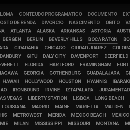
PLOMA
CONTEUDO PROGRAMATICO
DOCUMENTO
EX
OSTO DE RENDA
DIVORCIO
NASCIMENTO
OBITO
V
NA
ATLANTA
ALASKA
ARKANSAS
ASTORIA
AUST
BERGEN
BERLIN
BEVERLY HILLS
BOCA RATON
BO
CADA
CIDADANIA
CHICAGO
CIUDAD JUAREZ
COLOR
DANBURY
GIFU
DALY CITY
DAVENPORT
DEERFIELD
EVERETT
FLORIDA
HARTFORD
FRAMINGHAM
FORT
MAGAWA
GEORGIA
GOTHENBURG
GUADALAJARA
G
HAWAII
HOLLYWOOD
HOUSTON
HYANNIS
IBARAK
CAO
IRONBOUND
IRVINE
IZTAPALAPA
JURAMENTA
AS VEGAS
LIBERTY STATION
LISBOA
LONG BEACH
LOUISIANA
MADRID
MAINE
MARIETTA
MALDEN
HIS
METROWEST
MERIDA
MEXICO BEACH
MEXICO
MIE
MILAN
MISSISSIPPI
MISSOURI
MONTANA
M