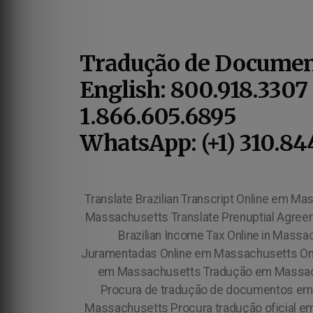
Tradução de Documen
English: 800.918.3307
1.866.605.6895
WhatsApp: (+1) 310.84
Translate Brazilian Transcript Online em Massachusetts Traduzir Imposto de Renda Online em Massachusetts Traduzir Acordo Pré-nupcial online em Massachusetts Translate Prenuptial Agreement Online in Massachusetts, Traduzir Imposto de Renda Brasileiro Online em Massachusetts Translate Brazilian Income Tax Online in Massachusetts, Tradução Juramentada Online em Massachusetts Online em Massachusetts Traduções Juramentadas Online em Massachusetts Online em Massachusetts Traduções Juramentadas Online em Massachusetts Traduzir Procuração Online em Massachusetts Tradução em Massachusetts Procura serviços de tradução em Massachusetts , Procura de tradução em Massachusetts Procura de tradução de documentos em Massachusetts Procura tradução juramentada em Massachusetts Procura tradução certificada em Massachusetts Procura tradução oficial em Massachusetts Tradutor em Massachusetts Lista de Tradutor em Massachusetts Lista de Tradutores em Massachusetts Tradutor Juramentado em Massachusetts Tradutor Certificado em Massachusetts Tradutor Oficial em Massachusetts Tradutor Credenciado em Massachusetts Tradutor Autorizado em Massachusetts Traduzir Documentos em Massachusetts Agência de Tradução em Massachusetts Tradutor Brasileiro em Massachusetts Brazilian Portuguese Translator in Massachusetts, Portuguese Translator in Massachusetts, Portuguese Translation in Massachusetts, Certified Portuguese Translator in Massachusetts, Portuguese Translation Services in Massachusetts, Brazilian Interpreter in Massachusetts, Portuguese Interpreter in Massachusetts, Intérprete em Massachusetts Serviço de Tradução em Massachusetts Serviço Profissional de Tradução em Massachusetts Como Traduzir Documentos em Massachusetts Quem Traduz Documentos em Massachusetts Tradução Certificada (Certified Translation in Massachusetts, Tradução Juramentada (Certified Translation in Massachusetts, Tradução Oficial (Certified Translation in Massachusetts, Tradução Credenciada (Certified Translation in Massachusetts, Tradução Aprovada (Certified Translation in Massachusetts, Tradução Aceita (Certified Translation in Massachusetts, Tradução Reconhecida (Certified Translation in Massachusetts, Tradução Juramentada e Certificada em Massachusetts Tradução Certificada e Juramentada em Massachusetts Tradução Oficial e Juramentada em Massachusetts Tradução Juramentada e Oficial em Massachusetts Procura Tradutor em Massachusetts Tradução de Documentos em Massachusetts Tradutor de Documentos em Massachusetts Tradutor Portugues Ingles em Massachusetts Portuguese to English Translator in Massachusetts, Portuguese English Translation Services in Massachusetts, Portuguese Translation Services to English in Massachusetts, Serviços de Tradução em Massachusetts Brazilian Translation Agency in Massachusetts - Official Portuguese to English Certified Translation in Massachusetts - Certified Portuguese to English Translation in Massachusetts, Notarized Portuguese to English Certified Transla