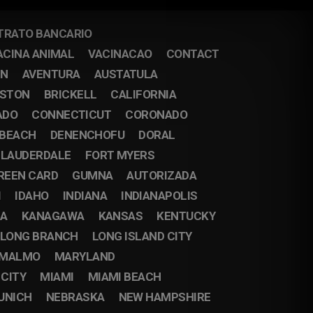
TRATO BANCARIO
ACINA ANIMAL
VACINACAO
CONTACT
IN
AVENTURA
AUSTATULA
STON
BRICKELL
CALIFORNIA
ADO
CONNECTICUT
CORONADO
 BEACH
DENENCHOFU
DORAL
 LAUDERDALE
FORT MYERS
REEN CARD
GUMNA
AUTORIZADA
I
IDAHO
INDIANA
INDIANAPOLIS
DA
KANAGAWA
KANSAS
KENTUCKY
LONG BRANCH
LONG ISLAND CITY
MALMO
MARYLAND
 CITY
MIAMI
MIAMI BEACH
UNICH
NEBRASKA
NEW HAMPSHIRE