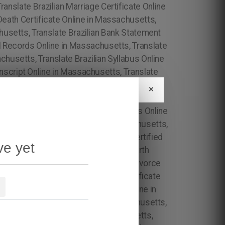
×
ve yet