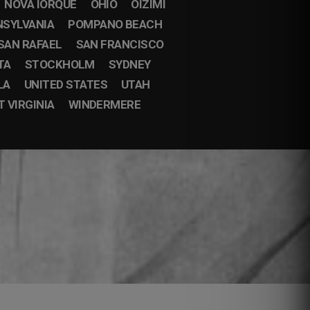
NOVA IORQUE
OHIO
OIZIMI
NSYLVANIA
POMPANO BEACH
SAN RAFAEL
SAN FRANCISCO
TA
STOCKHOLM
SYDNEY
LA
UNITED STATES
UTAH
 VIRGINIA
WINDERMERE