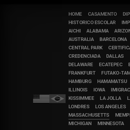
HOME
CASAMENTO
DI
HISTORICO ESCOLAR
IMP
AICHI
ALABAMA
ARIZO
AUSTRALIA
BARCELONA
CENTRAL PARK
CERTIFI
CREDENCIADA
DALLAS
DELAWARE
ECATEPEC
FRANKFURT
FUTAKO-TA
HAMBURG
HAMAMATSU
ILLINOIS
IOWA
IMIGRA
KISSIMMEE
LA JOLLA
L
LONDRES
LOS ANGELES
MASSACHUSETTS
MEMP
MICHIGAN
MINNESOTA