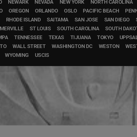
O
NEWARK
NEVADA
NEW YORK
NORTH CAROLINA
O
OREGON
ORLANDO
OSLO
PACIFIC BEACH
PEN
RHODE ISLAND
SAITAMA
SAN JOSE
SAN DIEGO
MERVILLE
ST LOUIS
SOUTH CAROLINA
SOUTH DAKO
MPA
TENNESSEE
TEXAS
TIJUANA
TOKYO
UPPSA
STO
WALL STREET
WASHINGTON DC
WESTON
WEST
WYOMING
USCIS