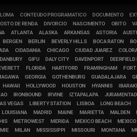
PLOMA
CONTEUDO PROGRAMATICO
DOCUMENTO
EX
OSTO DE RENDA
DIVORCIO
NASCIMENTO
OBITO
V
NA
ATLANTA
ALASKA
ARKANSAS
ASTORIA
AUST
BERGEN
BERLIN
BEVERLY HILLS
BOCA RATON
BO
CADA
CIDADANIA
CHICAGO
CIUDAD JUAREZ
COLOR
DANBURY
GIFU
DALY CITY
DAVENPORT
DEERFIELD
EVERETT
FLORIDA
HARTFORD
FRAMINGHAM
FORT
MAGAWA
GEORGIA
GOTHENBURG
GUADALAJARA
G
HAWAII
HOLLYWOOD
HOUSTON
HYANNIS
IBARAK
CAO
IRONBOUND
IRVINE
IZTAPALAPA
JURAMENTA
AS VEGAS
LIBERTY STATION
LISBOA
LONG BEACH
LOUISIANA
MADRID
MAINE
MARIETTA
MALDEN
HIS
METROWEST
MERIDA
MEXICO BEACH
MEXICO
MIE
MILAN
MISSISSIPPI
MISSOURI
MONTANA
M