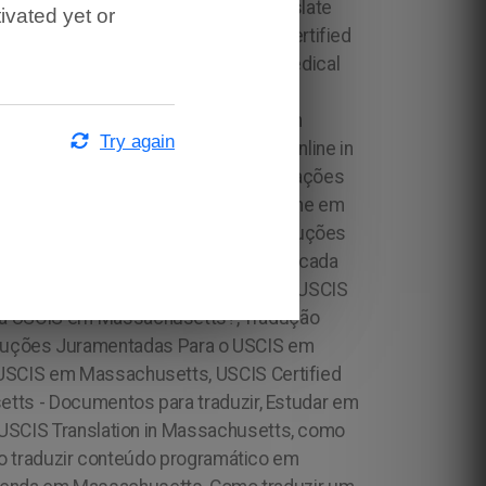
ivated yet or
Try again